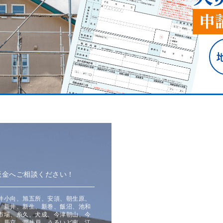
板金へご相談ください！
井小向、旭五所、安須、朝生原、
、新井、新生、新巻、飯沼、池和
市場、糸久、犬成、今津朝山、今
、馬立、潤井戸、うるいど南、江