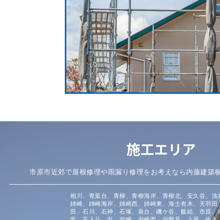
施工エリア
市原市近郊で屋根修理や雨漏り修理をお考えなら内藤建築
相川、青葉台、青柳、青柳海岸、青柳北、安久谷、浅
姉崎、姉崎海岸、姉崎西、姉崎東、海士有木、天羽田
田、石川、石神、石塚、泉台、磯ケ谷、飯給、市原、
富、不入斗、岩、岩崎、岩崎西、岩野見、上原、牛久